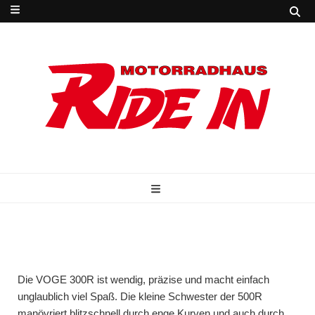
RIDE IN
Zweirad-Service
Die VOGE 300R ist wendig, präzise und macht einfach
unglaublich viel Spaß. Die kleine Schwester der 500R
manövriert blitzschnell durch enge Kurven und auch durch